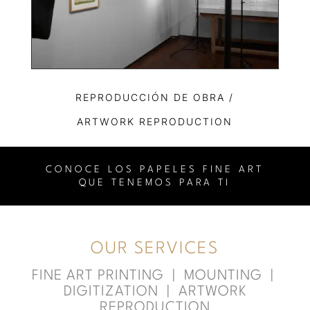
REPRODUCCIÓN DE OBRA /
ARTWORK REPRODUCTION
CONOCE LOS PAPELES FINE ART
QUE TENEMOS PARA TI
OUR SERVICES
FINE ART PRINTING
| MOUNTING |
DIGITIZATION | ARTWORK
REPRODUCTION