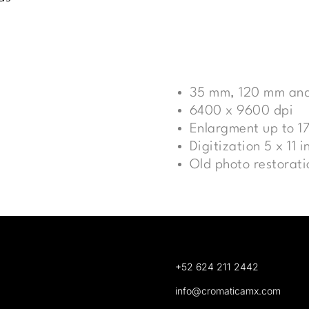
35 mm, 120 mm and
6400 x 9600 dpi
Enlargment up to 17
Digitization 5 x 11 i
Old photo restorati
+52 624 211 2442
info@cromaticamx.com