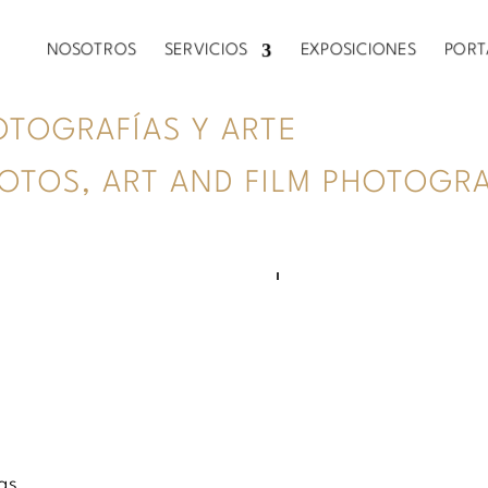
NOSOTROS
NOSOTROS
SERVICIOS
SERVICIOS
EXPOSICIONES
EXPOSICIONES
PORT
PORT
OTOGRAFÍAS Y ARTE
HOTOS, ART AND FILM PHOTOGR
as